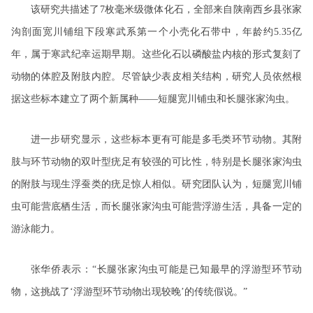
该研究共描述了7枚毫米级微体化石，全部来自陕南西乡县张家
沟剖面宽川铺组下段寒武系第一个小壳化石带中，年龄约5.35亿
年，属于寒武纪幸运期早期。这些化石以磷酸盐内核的形式复刻了
动物的体腔及附肢内腔。尽管缺少表皮相关结构，研究人员依然根
据这些标本建立了两个新属种——短腿宽川铺虫和长腿张家沟虫。
进一步研究显示，这些标本更有可能是多毛类环节动物。其附
肢与环节动物的双叶型疣足有较强的可比性，特别是长腿张家沟虫
的附肢与现生浮蚕类的疣足惊人相似。研究团队认为，短腿宽川铺
虫可能营底栖生活，而长腿张家沟虫可能营浮游生活，具备一定的
游泳能力。
张华侨表示：“长腿张家沟虫可能是已知最早的浮游型环节动
物，这挑战了‘浮游型环节动物出现较晚’的传统假说。”