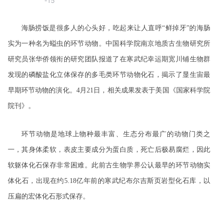
-15
海肠捞饭是很多人的心头好，吃起来让人直呼“鲜掉牙”的海肠
实为一种名为螠虫的环节动物。中国科学院南京地质古生物研究所
研究员张华侨领衔的研究团队报道了在寒武纪幸运期宽川铺生物群
发现的磷酸盐化立体保存的多毛类环节动物化石，揭示了显生宙最
早期环节动物的演化。4月21日，相关成果发表于美国《国家科学院
院刊》。
环节动物是地球上物种最丰富、生态分布最广的动物门类之
一，其身体柔软，表皮主要成分为蛋白质，死亡后极易腐烂，因此
软躯体化石保存非常困难。此前古生物学界公认最早的环节动物实
体化石，出现在约5.18亿年前的寒武纪布尔吉斯页岩型化石库，以
压扁的宏体化石形式保存。