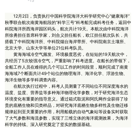
-15
12月2日，负责执行中国科学院海洋大科学研究中心“健康海洋”
秋季联合航次南黄海航段的“科学三号”科考船完成科考任务，返回中
科院海洋所西海岸园区码头，航次共计19天。本航次由中科院海洋
所徐勇担任首席科学家，刘合义担任船长，欧江担任航次队长，共
搭载了中科院海洋所、中科院烟台海岸带所、中科院南京土壤所、
北京大学、山东大学等单位21位科考队员。
黄海海域冷空气频发、环境极度恶劣，在短短的19天航次中，
共经历了5次较强冷空气，严重影响了科考进度。在船长的带领下，
全船工作人员在难得的几个可以工作的时间段里，顺利完成了南黄
海海域7个断面共计49个站位的物理海洋、海洋化学、浮游生物、
海洋生物等多学科调查内容。
在航次执行过程中，科考人员测量了不同站位不同深度海水的
温度、盐度、营养盐等多种海洋物理化学参数，对于研究海洋生态
环境变化有重要的指导意义。通过箱式取泥和阿氏网作业获得了珍
贵的底栖生物和贝类样品，对研究海洋底栖生物多样性及生物迁移
规律起到至关重要的作用，利用船载的自动气象站等设备实时获取
了大气参数和海流参数，实现了三维立体的海洋观测效果，为海洋
科学的持续、深入研究奠定了坚实的数据基础。