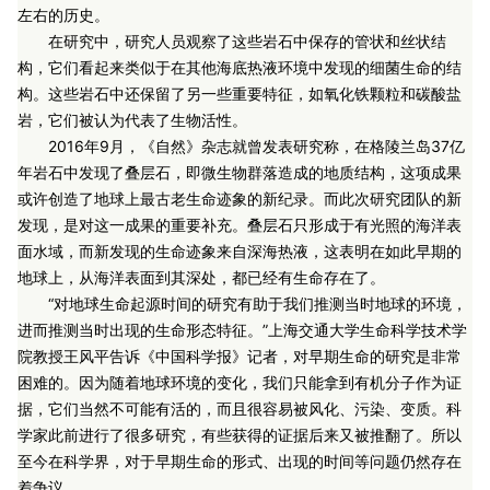
左右的历史。
在研究中，研究人员观察了这些岩石中保存的管状和丝状结
构，它们看起来类似于在其他海底热液环境中发现的细菌生命的结
构。这些岩石中还保留了另一些重要特征，如氧化铁颗粒和碳酸盐
岩，它们被认为代表了生物活性。
2016年9月，《自然》杂志就曾发表研究称，在格陵兰岛37亿
年岩石中发现了叠层石，即微生物群落造成的地质结构，这项成果
或许创造了地球上最古老生命迹象的新纪录。而此次研究团队的新
发现，是对这一成果的重要补充。叠层石只形成于有光照的海洋表
面水域，而新发现的生命迹象来自深海热液，这表明在如此早期的
地球上，从海洋表面到其深处，都已经有生命存在了。
“对地球生命起源时间的研究有助于我们推测当时地球的环境，
进而推测当时出现的生命形态特征。”上海交通大学生命科学技术学
院教授王风平告诉《中国科学报》记者，对早期生命的研究是非常
困难的。因为随着地球环境的变化，我们只能拿到有机分子作为证
据，它们当然不可能有活的，而且很容易被风化、污染、变质。科
学家此前进行了很多研究，有些获得的证据后来又被推翻了。所以
至今在科学界，对于早期生命的形式、出现的时间等问题仍然存在
着争议。