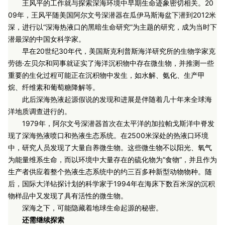
王风平的工作就与探索深海环境中早期生命迹象密切相关。20
09年，王风平随美国阿尔文号深潜器在瓜伊马斯海盆下潜到2012米
深，进行以“深海热液口的黑暗生命研究”为主题的研究，成为当时下
潜最深的中国女科学家。
早在20世纪30年代，美国斯克利普斯海洋研究所的生物学家克
劳德·左贝尔和同事就证实了海洋沉积物中存在微生物，并推测一些
重要的生化过程可能正在沉积物中发生，如水解、氨化、生产甲
烷、纤维素和葡萄糖降解等。
此后深海热液起源假说的发现和进展是伴随着几十年来全球海
洋地质调查进行的。
1979年，阿尔文号深潜器首次在太平洋的加拉帕戈斯洋中脊发
现了深海热液喷口和热液生态系统。在2500米深处的热液口环境
中，研究人员发现了大量自养微生物。这些微生物不以阳光、氧气
为能量维系生命，而以环境中大量存在的硫化物为“食物”，并且作为
生产者供应着整个热液生态系统中的约三百多种新型动物物种。随
后，国际大洋钻探计划的科学家于1994年在海床下数百米深的沉积
物样品中又发现了具有活性的微生物。
深海之下，可能隐藏着地球生命起源的秘密。
还需继续探索