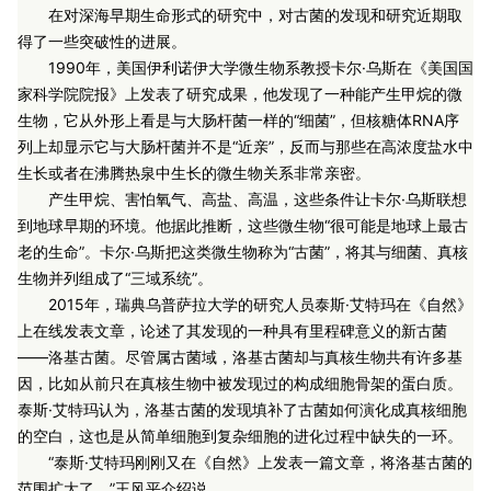
在对深海早期生命形式的研究中，对古菌的发现和研究近期取
得了一些突破性的进展。
1990年，美国伊利诺伊大学微生物系教授卡尔·乌斯在《美国国
家科学院院报》上发表了研究成果，他发现了一种能产生甲烷的微
生物，它从外形上看是与大肠杆菌一样的“细菌”，但核糖体RNA序
列上却显示它与大肠杆菌并不是“近亲”，反而与那些在高浓度盐水中
生长或者在沸腾热泉中生长的微生物关系非常亲密。
产生甲烷、害怕氧气、高盐、高温，这些条件让卡尔·乌斯联想
到地球早期的环境。他据此推断，这些微生物“很可能是地球上最古
老的生命”。卡尔·乌斯把这类微生物称为“古菌”，将其与细菌、真核
生物并列组成了“三域系统”。
2015年，瑞典乌普萨拉大学的研究人员泰斯·艾特玛在《自然》
上在线发表文章，论述了其发现的一种具有里程碑意义的新古菌
——洛基古菌。尽管属古菌域，洛基古菌却与真核生物共有许多基
因，比如从前只在真核生物中被发现过的构成细胞骨架的蛋白质。
泰斯·艾特玛认为，洛基古菌的发现填补了古菌如何演化成真核细胞
的空白，这也是从简单细胞到复杂细胞的进化过程中缺失的一环。
“泰斯·艾特玛刚刚又在《自然》上发表一篇文章，将洛基古菌的
范围扩大了。”王风平介绍说。