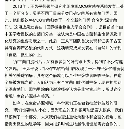
2013年，王风平带领的研究小组发现MCG古菌在系统发育上处
于一个新分支，显著不同于目前分类已确定的所有古菌门类。因
此，他们提议将MCG古菌归类于一个全新的门类,命名为“深古菌
门”。这项成果发表在《国际微生物生态学会会刊》，是目前首个由
中国学者提议的古菌门分类，被认为是中国在古菌和生命起源及演
化研究的重要贡献之一。此后，王风平团队首次发现和证实了古菌
具有自养产乙酸的代谢方式，这项研究成果发表在《自然》的子刊
《自然—微生物》上。
“深古菌门提出后，又有很多新的研究跟上去，得到了不少有趣
的发现。”王风平说，“比如在深古菌门内发现了一种与甲烷代谢密切
相关的关键的酶，具有这个酶就可以产生甲烷或者吸收甲烷。在这
个酶被发现之前，人们认为只有全古菌门能代谢甲烷，现在扩展到
了深古菌门。因为甲烷的代谢途径被认为是非常古老的，所以这个
发现与生命起源很有关系。”
如今，在生命起源领域，科学家们正在做着抽丝剥茧般的研
究。“我们也要特别小心，因为现在的工作很可能是盲人摸象，我们
只摸到了一个部分。未来我们会更注重较为整体和全面的视角，包
括提出微生物组学等，因为很多时候生物起作用也是需要合作的，