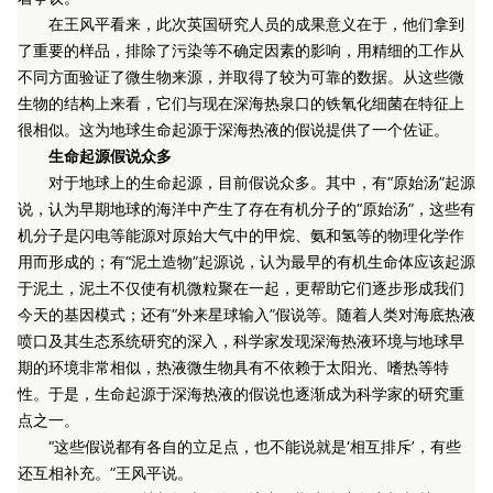
在王风平看来，此次英国研究人员的成果意义在于，他们拿到
了重要的样品，排除了污染等不确定因素的影响，用精细的工作从
不同方面验证了微生物来源，并取得了较为可靠的数据。从这些微
生物的结构上来看，它们与现在深海热泉口的铁氧化细菌在特征上
很相似。这为地球生命起源于深海热液的假说提供了一个佐证。
生命起源假说众多
对于地球上的生命起源，目前假说众多。其中，有“原始汤”起源
说，认为早期地球的海洋中产生了存在有机分子的“原始汤”，这些有
机分子是闪电等能源对原始大气中的甲烷、氨和氢等的物理化学作
用而形成的；有“泥土造物”起源说，认为最早的有机生命体应该起源
于泥土，泥土不仅使有机微粒聚在一起，更帮助它们逐步形成我们
今天的基因模式；还有“外来星球输入”假说等。随着人类对海底热液
喷口及其生态系统研究的深入，科学家发现深海热液环境与地球早
期的环境非常相似，热液微生物具有不依赖于太阳光、嗜热等特
性。于是，生命起源于深海热液的假说也逐渐成为科学家的研究重
点之一。
“这些假说都有各自的立足点，也不能说就是‘相互排斥’，有些
还互相补充。”王风平说。