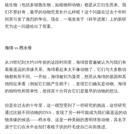
核生物（包括多细胞生物，如植物和动物）都是从它衍生而来。我
们不禁好奇，最早的动物究竟长什么样呢？这个问题在过去十年时
间里引发了激烈的争论。现在，一项发表于《科学进展》上的新研
究为这一问题给出了答案。
海绵 vs 栉水母
从19世纪到大约10年前的这段时间里，海绵曾普遍被认为与我们有
着最遥远的亲缘关系。海绵看起来太不像动物了，它们与大多数动
物都有所不同。一开始，海绵被归为藻类，然而从海绵的基因和其
他特征来看（例如它们能产生精子），发现它们确实是动物。海绵
的独特性和简单性，使得其十分符合它们是最早的动物的想法。
但是在过去的十年里，这一模型受到了一些研究的挑战，这些研究
通过比较不同动物的DNA，发现了另一种可能成为我们最遥远的动
物亲缘的候选——栉水母。这是一种美丽的透明球形动物，其名字
源于它们在水中会拍打着梳子状的纤毛使自己向前推进。