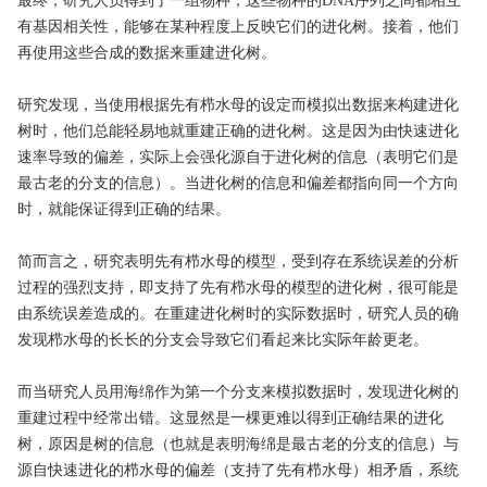
最终，研究人员得到了一组物种，这些物种的DNA序列之间都相互
有基因相关性，能够在某种程度上反映它们的进化树。接着，他们
再使用这些合成的数据来重建进化树。
研究发现，当使用根据先有栉水母的设定而模拟出数据来构建进化
树时，他们总能轻易地就重建正确的进化树。这是因为由快速进化
速率导致的偏差，实际上会强化源自于进化树的信息（表明它们是
最古老的分支的信息）。当进化树的信息和偏差都指向同一个方向
时，就能保证得到正确的结果。
简而言之，研究表明先有栉水母的模型，受到存在系统误差的分析
过程的强烈支持，即支持了先有栉水母的模型的进化树，很可能是
由系统误差造成的。在重建进化树时的实际数据时，研究人员的确
发现栉水母的长长的分支会导致它们看起来比实际年龄更老。
而当研究人员用海绵作为第一个分支来模拟数据时，发现进化树的
重建过程中经常出错。这显然是一棵更难以得到正确结果的进化
树，原因是树的信息（也就是表明海绵是最古老的分支的信息）与
源自快速进化的栉水母的偏差（支持了先有栉水母）相矛盾，系统